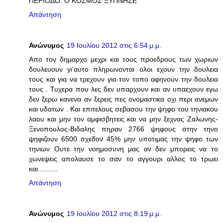
ΠΕΡΙΟΔΟ. Ο ΚΟΣΜΟΣ ΞΥΠΝΗΣΕ
Απάντηση
Ανώνυμος
19 Ιουλίου 2012 στις 6:54 μ.μ.
Απο τον δημαρχο μεχρι και τους προεδρους των χωριων
δουλευουν γι'αυτο πληρωνονται ολοι εχουν την δουλεια
τους και για να τρεχουν για τον τοπο αφηνουν την δουλεια
τους . Τυχερα που λες δεν υπαρχουν και αν υπαεχουν εγω
δεν ξερω κανενα αν ξερεις πες ονομαστικα οχι περι ανεμων
και υδατων . Και επιτελους σεβασου την ψηφο του τηνιακου
λαου και μην τον αμφισβητεις και να μην ξεχνας Ζαλωνης-
Ξενοπουλος-Βιδαλης πηραν 2766 ψηφους στην τηνο
ψηφιζουν 6500 σχεδον 45% μην υποτιμας την ψηφο των
τηνιων Ουτε την νοημοσυνη μας αν δεν μπορεις να το
χωνεψεις απολαυσε το σαν το αγγουρι αλλος το τρωει
και..........
Απάντηση
Ανώνυμος
19 Ιουλίου 2012 στις 8:19 μ.μ.