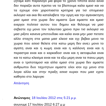
ζηταμε κατι παραλογο μια φορα το χρονο τιποτα αλλο αλλα
δεν πειραζει αυτα πρεπει να τα βλεπουμε καλα εμεισ και να
τα εχουμε σαν χειροπιαστα κριτηρια για τισ επομενεσ
εκλογεσ και εκει θα καταλαβετε την οργη και την αγανακτηση
μασ εμεισ στα χωρια δεν ειμαστε ζωα ειμαστε και εμεισ
ενεργοι πολιτεσ αυτου του δημου και θελουμε να μασ
σεβεστε οχι μονο τον τελευταιο χρονο πριν τισ εκλογεσ να
μασ ριξετε κανενα μπετουδακι και καλα ειναι μην μασ πετατε
αλλο σταχτη στα ματια μασ ελεοσ και οχι βεβεα μονο τα
χωρια που εσεισ θελετε στα κατω μερη δεν εινα;ι μονο το
αγαπη ειναι και η κωμη ειναι και η καλλονη ειναι και η
περαστρα ειναι και ο καρκαδοσ ειναι και η αετοφωλια ειναι
και το κατω κλεισμα ειναι και τα εξω μερη ειναι τα πανω μερη
ειναι ο τριποταμοσ και αλλα εμεισ στα χωρια δεν ειμαστε
ανθρωποι δυο ταχυτητων ειμαστε ολοι ισοι οχι μονο στα
λογια αλλα και στην πραξη εσεισ κυριοι που μασ εχετε
καθησει στο λαρυγκι
Απάντηση
Ανώνυμος
18 Ιουλίου 2012 στις 5:21 μ.μ.
ανωνυμε 17 Ιουλίου 2012 6:27 μ.μ