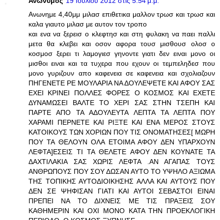
Ανώνυμος
19 Ιουλίου 2012 στις 5:54 μ.μ.
Ανωνημε 4,40μμ μιλασ επιθετικα μαλλον τρωσ και τρωσ και
καλα γιαυτο μιλασ με αυτον τον τροπο
και ενα να ξερεισ ο κλεφτησ και στη φυλακη να παει παλλι
μετα θα κλεβει και οσον αφορα τουσ μισθουσ ολοσ ο
κοσμοσ ξερει τι λαμογιεσ γηνοντε γιατι δεν ειναι μονο οι
μισθοι ειναι και τα τυχερα που εχουν οι τεμπεληδεσ που
μονο γυριζουν απο καφενεια σε καφενεια και σχολιαζουν
ΠΗΓΕΝΕΤΕ ΡΕ ΜΟΥΛΑΡΙΑ ΝΑ ΔΟΥΛΕΨΕΤΕ ΚΑΙ ΑΦΟΥ ΣΑΣ
ΕΧΕΙ ΚΡΙΝΕΙ ΠΟΛΛΕΣ ΦΟΡΕΣ Ο ΚΟΣΜΟΣ ΚΑΙ ΕΧΕΤΕ
ΔΥΝΑΜΩΣΕΙ ΒΑΛΤΕ ΤΟ ΧΕΡΙ ΣΑΣ ΣΤΗΝ ΤΣΕΠΗ ΚΑΙ
ΠΑΡΤΕ ΑΠΟ ΤΑ ΑΔΟΥΛΕΥΤΑ ΛΕΠΤΑ ΤΑ ΛΕΠΤΑ ΠΟΥ
ΧΑΡΑΜΙ ΠΕΡΝΕΤΕ ΚΑΙ ΡΙΞΤΕ ΚΑΙ ΕΝΑ ΜΕΡΟΣ ΣΤΟΥΣ
ΚΑΤΟΙΚΟΥΣ ΤΩΝ ΧΟΡΙΩΝ ΠΟΥ ΤΙΣ ΟΝΟΜΑΤΗΣΕΣ[ ΜΩΡΗ
ΠΟΥ ΤΑ ΘΕΛΟΥΝ ΟΛΑ ΕΤΟΙΜΑ ΑΦΟΥ ΔΕΝ ΥΠΑΡΧΟΥΝ
ΛΕΦΤΑ]ΕΣΕΙΣ ΤΙ ΤΑ ΘΕΛΕΤΕ ΑΦΟΥ ΔΕΝ ΚΟΥΝΑΤΕ ΤΑ
ΔΑΧΤΙΛΑΚΙΑ ΣΑΣ ΧΩΡΙΣ ΛΕΦΤΑ .ΑΝ ΑΓΑΠΑΣ ΤΟΥΣ
ΑΝΘΡΩΠΟΥΣ ΠΟΥ ΣΟΥ ΔΩΣΑΝ ΑΥΤΟ ΤΟ ΥΨΗΛΟ ΑΞΙΩΜΑ
ΤΗΣ ΤΟΠΙΚΗΣ ΑΥΤΟΔΙΟΙΚΗΣΗΣ ΑΛΛΑ ΚΑΙ ΑΥΤΟΥΣ ΠΟΥ
ΔΕΝ ΣΕ ΨΗΦΙΣΑΝ ΓΙΑΤΙ ΚΑΙ ΑΥΤΟΙ ΣΕΒΑΣΤΟΙ ΕΙΝΑΙ
ΠΡΕΠΕΙ ΝΑ ΤΟ ΔΙΧΝΕΙΣ ΜΕ ΤΙΣ ΠΡΑΞΕΙΣ ΣΟΥ
ΚΑΘΗΜΕΡΙΝ ΚΑΙ ΟΧΙ ΜΟΝΟ ΚΑΤΑ ΤΗΝ ΠΡΟΕΚΛΟΓΙΚΗ