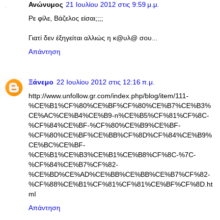
Ανώνυμος
21 Ιουλίου 2012 στις 9:59 μ.μ.
Ρε φίλε, Βάζελος είσαι;;;;
Γιατί δεν έξηγείται αλλιώς η κ@υλ@ σου...
Απάντηση
Ξάνεμο
22 Ιουλίου 2012 στις 12:16 π.μ.
http://www.unfollow.gr.com/index.php/blog/item/111-
%CE%B1%CF%80%CE%BF%CF%80%CE%B7%CE%B3%
CE%AC%CE%B4%CE%B9-n%CE%B5%CF%81%CF%8C-
%CF%84%CE%BF-%CF%80%CE%B9%CE%BF-
%CF%80%CE%BF%CE%BB%CF%8D%CF%84%CE%B9%
CE%BC%CE%BF-
%CE%B1%CE%B3%CE%B1%CE%B8%CF%8C-%7C-
%CF%84%CE%B7%CF%82-
%CE%BD%CE%AD%CE%BB%CE%BB%CE%B7%CF%82-
%CF%88%CE%B1%CF%81%CF%81%CE%BF%CF%8D.ht
ml
Απάντηση