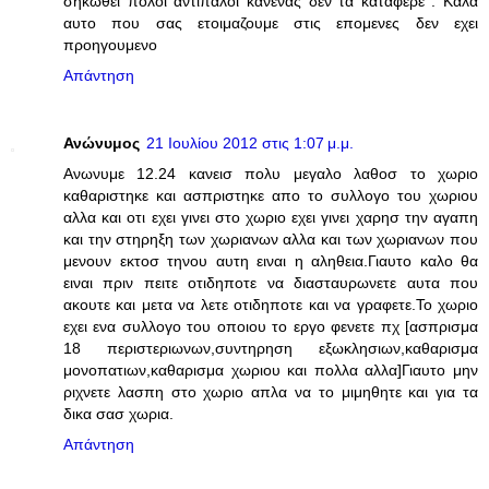
σηκωθει πολοι αντιπαλοι κανενας δεν τα καταφερε . Καλα
αυτο που σας ετοιμαζουμε στις επομενες δεν εχει
προηγουμενο
Απάντηση
Ανώνυμος
21 Ιουλίου 2012 στις 1:07 μ.μ.
Ανωνυμε 12.24 κανεισ πολυ μεγαλο λαθοσ το χωριο
καθαριστηκε και ασπριστηκε απο το συλλογο του χωριου
αλλα και οτι εχει γινει στο χωριο εχει γινει χαρησ την αγαπη
και την στηρηξη των χωριανων αλλα και των χωριανων που
μενουν εκτοσ τηνου αυτη ειναι η αληθεια.Γιαυτο καλο θα
ειναι πριν πειτε οτιδηποτε να διασταυρωνετε αυτα που
ακουτε και μετα να λετε οτιδηποτε και να γραφετε.Το χωριο
εχει ενα συλλογο του οποιου το εργο φενετε πχ [ασπρισμα
18 περιστεριωνων,συντηρηση εξωκλησιων,καθαρισμα
μονοπατιων,καθαρισμα χωριου και πολλα αλλα]Γιαυτο μην
ριχνετε λασπη στο χωριο απλα να το μιμηθητε και για τα
δικα σασ χωρια.
Απάντηση