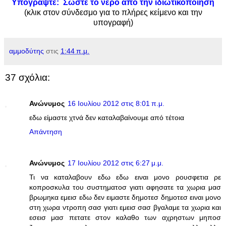
Υπογράψτε: Σώστε το νερό από την ιδιωτικοποίηση
(κλικ στον σύνδεσμο για το πλήρες κείμενο και την
υπογραφή)
αμμοδύτης
στις
1:44 π.μ.
37 σχόλια:
Ανώνυμος
16 Ιουλίου 2012 στις 8:01 π.μ.
εδω είμαστε χτνά δεν καταλαβαίνουμε από τέτοια
Απάντηση
Ανώνυμος
17 Ιουλίου 2012 στις 6:27 μ.μ.
Τι να καταλαβουν εδω εδω ειναι μονο ρουσφετια ρε
κοπροσκυλα του συστηματοσ γιατι αφησατε τα χωρια μασ
βρωμηκα εμεισ εδω δεν ειμαστε δημοτεσ δημοτεσ ειναι μονο
στη χωρα ντροπη σασ γιατι εμεισ σασ βγαλαμε τα χωρια και
εσεισ μασ πετατε στον καλαθο των αχρηστων μηποσ