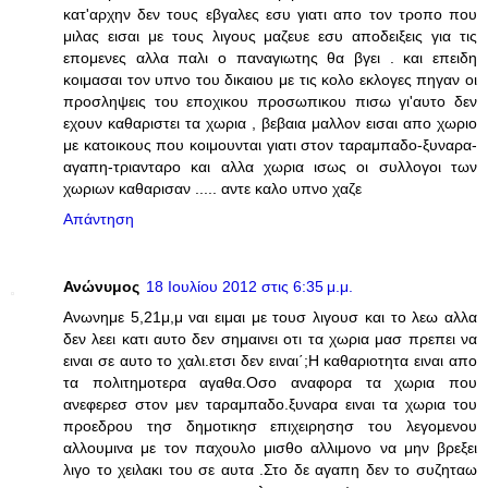
κατ'αρχην δεν τους εβγαλες εσυ γιατι απο τον τροπο που
μιλας εισαι με τους λιγους μαζευε εσυ αποδειξεις για τις
επομενες αλλα παλι ο παναγιωτης θα βγει . και επειδη
κοιμασαι τον υπνο του δικαιου με τις κολο εκλογες πηγαν οι
προσληψεις του εποχικου προσωπικου πισω γι'αυτο δεν
εχουν καθαριστει τα χωρια , βεβαια μαλλον εισαι απο χωριο
με κατοικους που κοιμουνται γιατι στον ταραμπαδο-ξυναρα-
αγαπη-τριανταρο και αλλα χωρια ισως οι συλλογοι των
χωριων καθαρισαν ..... αντε καλο υπνο χαζε
Απάντηση
Ανώνυμος
18 Ιουλίου 2012 στις 6:35 μ.μ.
Ανωνημε 5,21μ,μ ναι ειμαι με τουσ λιγουσ και το λεω αλλα
δεν λεει κατι αυτο δεν σημαινει οτι τα χωρια μασ πρεπει να
ειναι σε αυτο το χαλι.ετσι δεν ειναι΄;Η καθαριοτητα ειναι απο
τα πολιτημοτερα αγαθα.Οσο αναφορα τα χωρια που
ανεφερεσ στον μεν ταραμπαδο.ξυναρα ειναι τα χωρια του
προεδρου τησ δημοτικησ επιχειρησησ του λεγομενου
αλλουμινα με τον παχουλο μισθο αλλιμονο να μην βρεξει
λιγο το χειλακι του σε αυτα .Στο δε αγαπη δεν το συζηταω