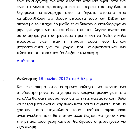
ειναι το ευεργετημενο απο ολεσ τισ αποψεισ αφου απο εκει
ειναι το γενικο προσταγμα και το τσιρακι του μεγαλου ο
λεγομενοσ επιτελαρχησ απο τα δηνατα στοματα που
καταβροχθιζουν οτι βρουν μπροστα τουσ και βεβεα και
αυτοσ με τον παχουλο μισθο ειναι δινατον ο επιτελαρχησ να
μην ερευνησει για το επιτελειο του που λεγετε αγαπη.και
οσον αφορα για τον τριανταρο πρεπει εκει να δειξουν καλο
προσωπο γιατι ηταν η πρωτη φορα που βγηκαν
μπροστα.αυτα για τα χωρια που ονοματησεσ.και ενα
τελευταιο οτι οι καλπεσ θα δειξουν τον νικητη.......
Απάντηση
Ανώνυμος
18 Ιουλίου 2012 στις 6:58 μ.μ.
Και ενα ακομα στισ επομενεσ εκλογεσ να κανετε ενα
σηνδυασμο μονο με τα χωρια των ευεργετημενων γιατι απο
τα αλλα θα φατε μαυρο που θα το εχετε αξεχαστο και ηθελα
να ηξερα μετα ολοι οι καρεκλοκενταυροι τι θα γινουν που θα
χασουν τουσ παχουλουσ τουσ μισθουσ αφου ειναι
ανεπαγκελτοι πωσ θα ζησουν αλλα ξεχασα θα εχουν κανοι
την μπαζα τουσ γερη και ετσι θα ζησουν οι μπουχεσεσ για
λιγο ακομη