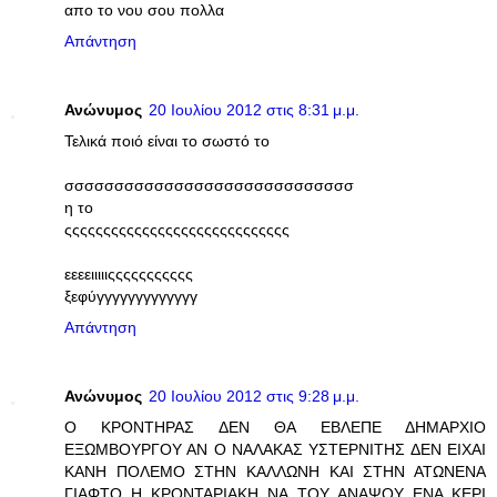
απο το νου σου πολλα
Απάντηση
Ανώνυμος
20 Ιουλίου 2012 στις 8:31 μ.μ.
Τελικά ποιό είναι το σωστό το
σσσσσσσσσσσσσσσσσσσσσσσσσσσσσ
η το
ςςςςςςςςςςςςςςςςςςςςςςςςςςςςς
εεεειιιιιςςςςςςςςςςς
ξεφύγγγγγγγγγγγγγ
Απάντηση
Ανώνυμος
20 Ιουλίου 2012 στις 9:28 μ.μ.
Ο ΚΡΟΝΤΗΡΑΣ ΔΕΝ ΘΑ ΕΒΛΕΠΕ ΔΗΜΑΡΧΙΟ
ΕΞΩΜΒΟΥΡΓΟΥ ΑΝ Ο ΝΑΛΑΚΑΣ ΥΣΤΕΡΝΙΤΗΣ ΔΕΝ ΕΙΧΑΙ
ΚΑΝΗ ΠΟΛΕΜΟ ΣΤΗΝ ΚΑΛΛΩΝΗ ΚΑΙ ΣΤΗΝ ΑΤΩΝΕΝΑ
ΓΙΑΦΤΟ Η ΚΡΟΝΤΑΡΙΑΚΗ ΝΑ ΤΟΥ ΑΝΑΨΟΥ ΕΝΑ ΚΕΡΙ