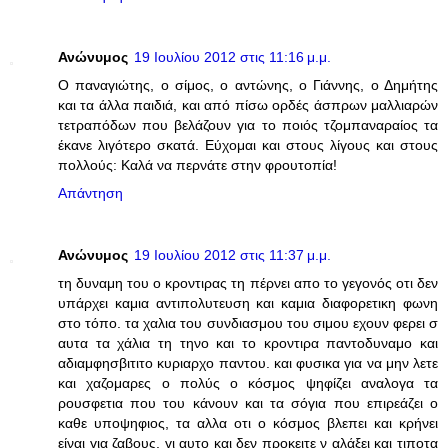
Ανώνυμος
19 Ιουλίου 2012 στις 11:16 μ.μ.
Ο παναγιώτης, ο σίμος, ο αντώνης, ο Γιάννης, ο Δημήτης
και τα άλλα παιδιά, και από πίσω ορδές άσπρων μαλλιαρών
τετραπόδων που βελάζουν για το ποιός τζομπαναραίος τα
έκανε λιγότερο σκατά. Εύχομαι και στους λίγους και στους
πολλούς: Καλά να περνάτε στην φρουτοπία!
Απάντηση
Ανώνυμος
19 Ιουλίου 2012 στις 11:37 μ.μ.
τη δυναμη του ο κροντιρας τη πέρνει απο το γεγονός οτι δεν
υπάρχει καμια αντιπολυτευση και καμια διαφορετικη φωνη
στο τόπο. τα χαλια του συνδιασμου του σιμου εχουν φερει σ
αυτα τα χάλια τη τηνο και το κροντιρα παντοδυναμο και
αδιαμφησβιτιτο κυριαρχο παντου. και φυσικα για να μην λετε
και χαζομαρες ο πολύς ο κόσμος ψηφίζει αναλογα τα
ρουσφετια που του κάνουν και τα σόγια που επιρεάζει ο
καθε υποψηφιος, τα αλλα οτι ο κόσμος βλεπει και κρήνει
είναι για ζαβους, γι αυτο και δεν προκειτε ν αλάξει και τιποτα