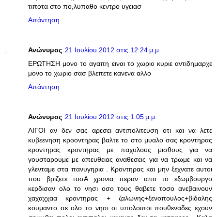
τιποτα στο πο,λυπαθο κεντρο υγειασ
Απάντηση
Ανώνυμος
21 Ιουλίου 2012 στις 12:24 μ.μ.
ΕΡΩΤΗΣΗ μονο το αγαπη ειναι το χωριο κυριε αντιδημαρχε
μονο το χωριο σασ βλεπετε κανενα αλλο
Απάντηση
Ανώνυμος
21 Ιουλίου 2012 στις 1:05 μ.μ.
ΛΙΓΟΙ αν δεν σας αρεσει αντιπολιτευση οτι και να λετε
κυβεενηση κροοντηρας βαλτε το στο μυαλο σας κροντηρας
κροντηρας κροντηρας με παχυλους μισθους για να
γουσταρουμε με απευθειας αναθεσεις για να τρωμε και να
γλενταμε στα πανυγηρια . Κροντηρας και μην ξεχνατε αυτοι
που βριζετε τοσΑ χρονια περαν απο το εξωμβουργο
κερδισαν ολο το νησι οσο τους θαβετε τοσο ανεβαινουν
χαχαχχαα κροντηρας + ζαλωνης+ξενοπουλος+βιδαλης
κουμαντο σε ολο το νησι οι υπολοιποι πουθεναδες εχουν