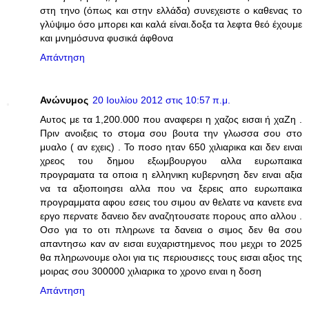
στη τηνο (όπως και στην ελλάδα) συνεχειστε ο καθενας το
γλύψιμο όσο μπορει και καλά είναι.δοξα τα λεφτα θεό έχουμε
και μνημόσυνα φυσικά άφθονα
Απάντηση
Ανώνυμος
20 Ιουλίου 2012 στις 10:57 π.μ.
Αυτος με τα 1,200.000 που αναφερει η χαζος εισαι ή χαΖη .
Πριν ανοιξεις το στομα σου βουτα την γλωσσα σου στο
μυαλο ( αν εχεις) . Το ποσο ηταν 650 χιλιαρικα και δεν ειναι
χρεος του δημου εξωμβουργου αλλα ευρωπαικα
προγραματα τα οποια η ελληνικη κυβερνηση δεν ειναι αξια
να τα αξιοποιησει αλλα που να ξερεις απο ευρωπαικα
προγραμματα αφου εσεις του σιμου αν θελατε να κανετε ενα
εργο περνατε δανειο δεν αναζητουσατε πορους απο αλλου .
Οσο για το οτι πληρωνε τα δανεια ο σιμος δεν θα σου
απαντησω καν αν εισαι ευχαριστημενος που μεχρι το 2025
θα πληρωνουμε ολοι για τις περιουσιεςς τους εισαι αξιος της
μοιρας σου 300000 χιλιαρικα το χρονο ειναι η δοση
Απάντηση