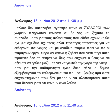
Απάντηση
Ανώνυμος
18 Ιουλίου 2012 στις 11:38 μ.μ.
μαλλον δεν καταλαβες αγαπητε υπνε οι ΣΥΛΛΟΓΟΙ των
χωριων πληρωσαν κανενας συμβουλος και ξεχασα το
σκαλαδο . οσο για τους ανθρωπους που εθιξες εχουν κριθει
οχι μια οχι δυο οχι τρεις αλλα ττεσσερις τετραετιες για να
εκλεγοναι σσυνεχως και με ανοδικη πορεια παει να πε οι
παραγουν εργο. τωρα αν εσενα η ζηλεια σου γιατι περι αυτο
προκειτε δεν σε αφηνει να δεις σου ευχομαι ο θεος να σε
αξιωσει να ερθεις μαζι μας για να γευτείς την χαρα της νικης .
οσο για την καθαριοτητα εχεις δικιο αλλα ο δημος
εξωμβουργου το καθιερωσε αυτοι που εσυ βριζεις αρα εισαι
ευχαριστημενος που δεν μπορουν να υλοποιησουν αυτα
που θελουν γιατι οτι κανουν ειναι λαθος
Απάντηση
Ανώνυμος
18 Ιουλίου 2012 στις 11:40 μ.μ.