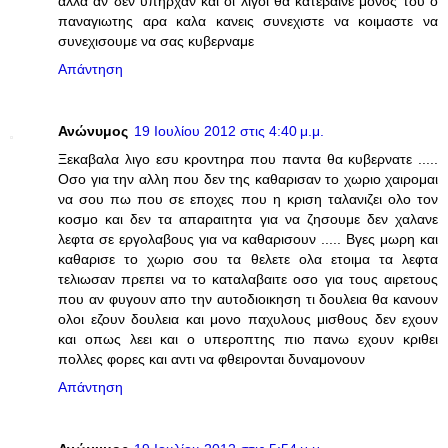
αλλα αν δεν υπηρχαν και οι λιγοι θα κατεβαινε μονος του ο
παναγιωτης αρα καλα κανεις συνεχιστε να κοιμαστε να
συνεχισουμε να σας κυβερναμε
Απάντηση
Ανώνυμος
19 Ιουλίου 2012 στις 4:40 μ.μ.
Ξεκαβαλα λιγο εσυ κροντηρα που παντα θα κυβερνατε .....
Οσο για την αλλη που δεν της καθαρισαν το χωριο χαιρομαι
να σου πω που σε εποχες που η κριση ταλανιζει ολο τον
κοσμο και δεν τα απαραιτητα για να ζησουμε δεν χαλανε
λεφτα σε εργολαβους για να καθαρισουν ..... Βγες μωρη και
καθαρισε το χωριο σου τα θελετε ολα ετοιμα τα λεφτα
τελιωσαν πρεπει να το καταλαβαιτε οσο για τους αιρετους
που αν φυγουν απο την αυτοδιοικηση τι δουλεια θα κανουν
ολοι εζουν δουλεια και μονο παχυλους μισθους δεν εχουν
και οπως λεει και ο υπεροπτης πιο πανω εχουν κριθει
πολλες φορες και αντι να φθειρονται δυναμονουν
Απάντηση