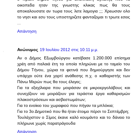
οικοπεδα ηταν της γνωστης κλικας πως θα τους
αποκαλουσατε αν τωρα τους λετε λαμογια ;;; Χρεωσαν ολο
το νησι και εσυ τους υποστηριζετε φανταζομαι τι τρωτε εσεις
...
Απάντηση
Ανώνυμος
19 Ιουλίου 2012 στις 10:11 μ.μ.
Αν ο Δήμος Εξωμβούργου κατέβασε 1.200.000 επίσημα
χρέη από παλαιά έτη τα οποία πληρώνει με το ταμείο του
Δήμου Τήνου, χώρια τα φετινά που δημιούργησε και δεν
υπάρχει ούτε ένα χαρτί ανάθεσης π.χ. ο καθαριστής των
Πάνω Μερών πως θα τους έλεγες;
Για τα εξαχίλιαρα που μοιράσαν σε μικροεργολάβους και
συνεχίζουν να μοιράζουν για τεράστια έργα καθαρισμών
πλακοστρόσεων και ασβεστωμάτων;
Για το ενοίκιο του χωραφιού που πήγαν τα μπλόκια;
Για το 3ο Δημοτικό που θα ήταν έτοιμο πέρσι το Σεπτέμβρη;
Τουλάχιστον ο Σίμος έκανε καλό κουμάντο και το δάνειο το
πλήρωνε χωρίς παρατράγουδα
Απάντηση