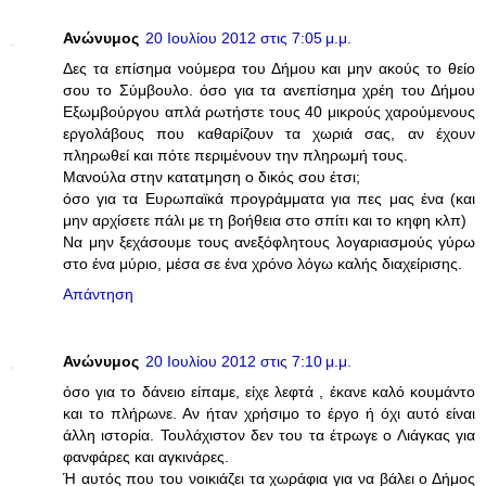
Ανώνυμος
20 Ιουλίου 2012 στις 7:05 μ.μ.
Δες τα επίσημα νούμερα του Δήμου και μην ακούς το θείο
σου το Σύμβουλο. όσο για τα ανεπίσημα χρέη του Δήμου
Εξωμβούργου απλά ρωτήστε τους 40 μικρούς χαρούμενους
εργολάβους που καθαρίζουν τα χωριά σας, αν έχουν
πληρωθεί και πότε περιμένουν την πληρωμή τους.
Μανούλα στην κατατμηση ο δικός σου έτσι;
όσο για τα Ευρωπαϊκά προγράμματα για πες μας ένα (και
μην αρχίσετε πάλι με τη βοήθεια στο σπίτι και το κηφη κλπ)
Να μην ξεχάσουμε τους ανεξόφλητους λογαριασμούς γύρω
στο ένα μύριο, μέσα σε ένα χρόνο λόγω καλής διαχείρισης.
Απάντηση
Ανώνυμος
20 Ιουλίου 2012 στις 7:10 μ.μ.
όσο για το δάνειο είπαμε, είχε λεφτά , έκανε καλό κουμάντο
και το πλήρωνε. Αν ήταν χρήσιμο το έργο ή όχι αυτό είναι
άλλη ιστορία. Τουλάχιστον δεν του τα έτρωγε ο Λιάγκας για
φανφάρες και αγκινάρες.
Ή αυτός που του νοικιάζει τα χωράφια για να βάλει ο Δήμος