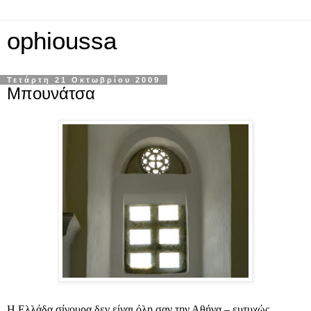
ophioussa
Τετάρτη 21 Οκτωβρίου 2009
Μπουνάτσα
Η Ελλάδα σίγουρα δεν είναι όλη σαν την Αθήνα – ευτυχώς…