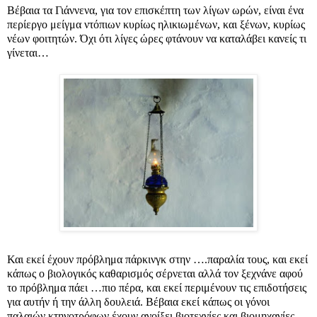
Βέβαια τα Γιάννενα, για τον επισκέπτη των λίγων ωρών, είναι ένα
περίεργο μείγμα ντόπιων κυρίως ηλικιωμένων, και ξένων, κυρίως
νέων φοιτητών. Όχι ότι λίγες ώρες φτάνουν να καταλάβει κανείς τι
γίνεται…
Και εκεί έχουν πρόβλημα πάρκινγκ στην ….παραλία τους, και εκεί
κάπως ο βιολογικός καθαρισμός σέρνεται αλλά τον ξεχνάνε αφού
το πρόβλημα πάει …πιο πέρα, και εκεί περιμένουν τις επιδοτήσεις
για αυτήν ή την άλλη δουλειά. Βέβαια εκεί κάπως οι γόνοι
παλαιών κτηνοτρόφων έχουν ανοίξει βιοτεχνίες και βιομηχανίες,