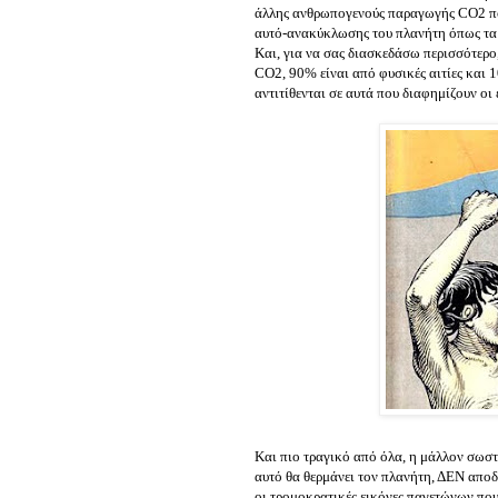
άλλης ανθρωπογενούς παραγωγής CO2 που
αυτό-ανακύκλωσης του πλανήτη όπως τα 
Και, για να σας διασκεδάσω περισσότερ
CO2, 90% είναι από φυσικές αιτίες και
αντιτίθενται σε αυτά που διαφημίζουν οι ε
Και πιο τραγικό από όλα, η μάλλον σωστ
αυτό θα θερμάνει τον πλανήτη, ΔΕΝ αποδε
οι τρομοκρατικές εικόνες παγετώνων που