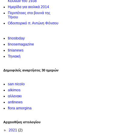
Κελλίων του 1938
Ημερίδα για αιολικά 2014
Περιπέτειες στα βουνά της
Τήνου
Οδοιπορικό π. Αντώνη Φόνσου
tinostoday
tinosemagazine
tinianews
Τηνιακή
Δημοφιλείς αναρτήσεις 30 ημερών
san nicolo
alkimos
αλλενακι
antinews
flora amorgina
Αρχειοθήκη ιστολογίου
►
2021
(2)