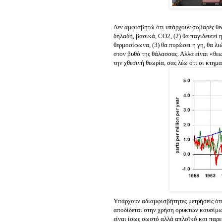
Δεν αμφισβητώ ότι υπάρχουν σοβαρές θεω
δηλαδή, βασικά, CO2, (2) θα παγιδευτεί
θερμοσίφωνα, (3) θα πυρώσει η γη, θα λ
στον βυθό της θάλασσας. Αλλά είναι «θε
την χθεσινή θεωρία, σας λέω ότι οι κτη
Υπάρχουν αδιαμφισβήτητες μετρήσεις ότι
αποδίδεται στην χρήση ορυκτών καυσίμω
είναι ίσως σωστό αλλά απλοϊκό και παρ