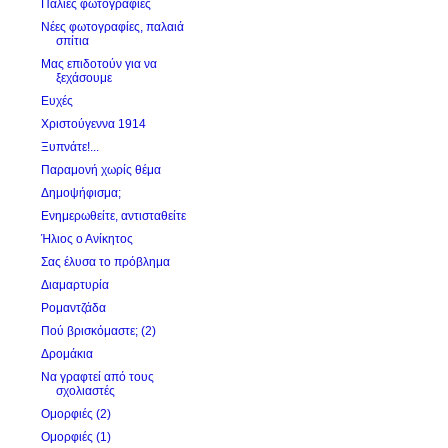
Παλιές φωτογραφίες
Νέες φωτογραφίες, παλαιά
σπίτια
Μας επιδοτούν για να
ξεχάσουμε
Ευχές
Χριστούγεννα 1914
Ξυπνάτε!...
Παραμονή χωρίς θέμα
Δημοψήφισμα;
Ενημερωθείτε, αντισταθείτε
Ήλιος ο Ανίκητος
Σας έλυσα το πρόβλημα
Διαμαρτυρία
Ρομαντζάδα
Πού βρισκόμαστε; (2)
Δρομάκια
Να γραφτεί από τους
σχολιαστές
Ομορφιές (2)
Ομορφιές (1)