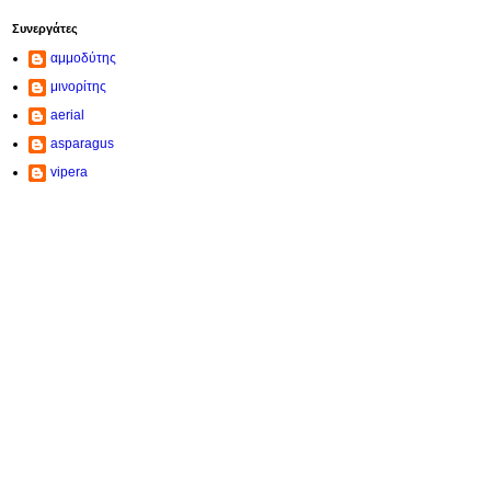
Συνεργάτες
αμμοδύτης
μινορίτης
aerial
asparagus
vipera