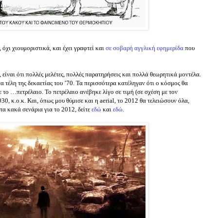
 όχι χιουμοριστικά, και έχει γραφτεί και
σε σοβαρή αγγλική εφημερίδα
που
είναι ότι πολλές μελέτες, πολλές παρατηρήσεις και πολλά θεωρητικά μοντέλα.
α τέλη της δεκαετίας του ’70. Τα περισσότερα κατέληγαν ότι ο κόσμος θα
ε το …πετρέλαιο. Το πετρέλαιο ανέβηκε λίγο σε τιμή (σε σχέση με τον
30, κ.ο.κ. Και, όπως μου θύμισε και η aerial, το 2012 θα τελειώσουν όλα,
τα κακά σενάρια για το 2012, δείτε
εδώ
και
εδώ
.