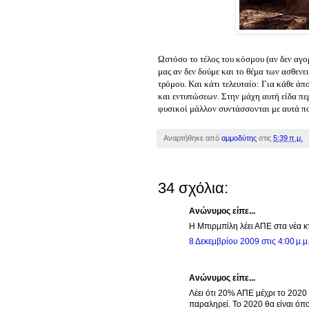
Ωστόσο το τέλος του κόσμου (αν δεν αγ
μας αν δεν δούμε και το θέμα των ασθενει
τρόμου. Και κάτι τελευταίο: Για κάθε 
και εντυπώσεων. Στην μάχη αυτή είδα πε
φυσικοί μάλλον συντάσσονται με αυτά πο
Αναρτήθηκε από
αμμοδύτης
στις
5:39 π.μ.
34 σχόλια:
Ανώνυμος είπε...
H Μπιρμπίλη λέει ΑΠΕ στα νέα κ
8 Δεκεμβρίου 2009 στις 4:00 μ.μ
Ανώνυμος είπε...
Λέει ότι 20% ΑΠΕ μέχρι το 2020 
παραληρεί. Το 2020 θα είναι όπ