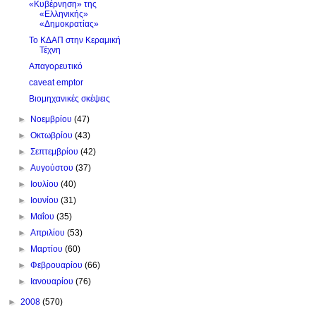
«Κυβέρνηση» της
«Ελληνικής»
«Δημοκρατίας»
Το ΚΔΑΠ στην Κεραμική
Τέχνη
Απαγορευτικό
caveat emptor
Βιομηχανικές σκέψεις
►
Νοεμβρίου
(47)
►
Οκτωβρίου
(43)
►
Σεπτεμβρίου
(42)
►
Αυγούστου
(37)
►
Ιουλίου
(40)
►
Ιουνίου
(31)
►
Μαΐου
(35)
►
Απριλίου
(53)
►
Μαρτίου
(60)
►
Φεβρουαρίου
(66)
►
Ιανουαρίου
(76)
►
2008
(570)