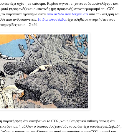
 δεν έχει σχέση με καύσιμα. Κυρίως αγνοεί μηχανισμούς αυτό-ελέγχου και
φυτά (προφανές) και ο ωκεανός (μη προφανές) στον περιορισμό του CO2.
ο, το παραπάνω γράφημα είναι
από σελίδα που δείχνει ότι
από την αύξηση του
 10% από ανθρωπογενείς.
Η ίδια ιστοσελίδα
, έχει πληθώρα αναρτήσεων που
φημερίδες και ο ...Σκάϊ.
ή παρατήρηση ότι «ανεβαίνει το CO2, και η θεωρητικά πιθανή άποψη ότι
ικνύονται, ή μάλλον ο όποιος συσχετισμός τους, δεν έχει αποδειχθεί. Δηλαδή,
 λιώνουν μπορεί αν οφείλονται σε αυτό το φαινόμενο του CO2, μπορεί και