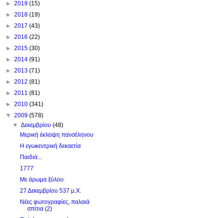
►
2019
(15)
►
2018
(19)
►
2017
(43)
►
2016
(22)
►
2015
(30)
►
2014
(91)
►
2013
(71)
►
2012
(81)
►
2011
(81)
►
2010
(341)
▼
2009
(578)
▼
Δεκεμβρίου
(48)
Μερική έκλειψη πανσέληνου
Η εγωκεντρική δεκαετία
Παιδιά...
1777
Με άρωμα ξύλου
27 Δεκεμβρίου 537 μ.Χ.
Νέες φωτογραφίες, παλαιά
σπίτια (2)