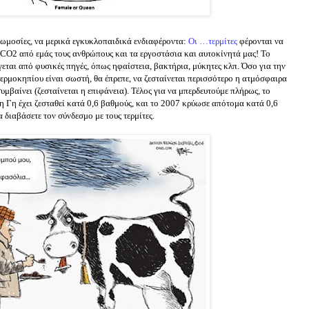
νωμοσίες, να μερικά εγκυκλοπαιδικά ενδιαφέροντα:
Οι …τερμίτες
φέρονται να
CO2 από εμάς τους ανθρώπους και τα εργοστάσια και αυτοκίνητά μας! Το
αι από φυσικές πηγές, όπως ηφαίστεια, βακτήρια, μύκητες κλπ. Όσο για την
θερμοκηπίου είναι σωστή, θα έπρεπε, να ζεσταίνεται περισσότερο η ατμόσφαιρα
υμβαίνει (ζεσταίνεται η επιφάνεια). Τέλος για να μπερδευτούμε πλήρως, το
η Γη έχει ζεσταθεί κατά 0,6 βαθμούς, και το 2007 κρύωσε απότομα κατά 0,6
α διαβάσετε τον σύνδεσμο με τους τερμίτες.