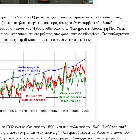
ρίες που λένε ότι (1) με την αύξηση των εκπομπών αερίων θερμοκηπίου,
 η ζέστη του ήλιου στην ατμόσφαιρα, όπως σε έναν συμβατικό ηλιακό
ιώσουν οι πάγοι και (4) θα βρεθεί όλο το …Φάληρο, ή η Χώρα, ή η Νέα Υόρκη,
ωρίες». Αποσπασματικές μελέτες, συνυφασμένες σε «θεωρίες». Για τουλάχιστον
ματομεσίτες παραθαλάσσιων εκτάσεων δεν την πιστεύουν.
 το CO2 έχει ανέβει από το 1800, και πιο πολύ από το 1940. Η αύξηση αυτή
ν για αυτοκίνητα και για παραγωγή ηλεκτρικού ρεύματος. Αυτό από μόνο του
εξηγήσιμο, αν το εφαρμόσεις. Αγνοεί μηχανισμούς φυσικής παραγωγής CO2, ή