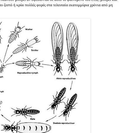
 το ζεστό ή κρύο πολλές φορές στα τελευταία εκατομμύρια χρόνια από μη