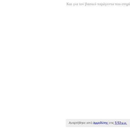
Και για τον βασικό παράγοντα που επηρέ
Αναρτήθηκε από
αμμοδύτης
στις
5:53 μ.μ.