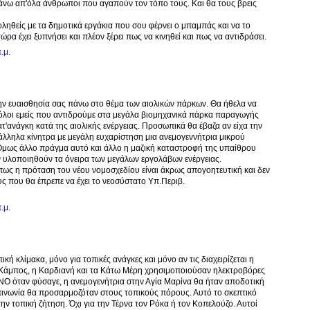
άνω απ'όλα άνθρωποι που αγαπούν τον τόπο τους. Και θα τους βρεις
ληθείς με τα δημοτικά εργάκια που σου φέρνει ο μπαμπάς και να το
ώρα έχει ξυπνήσει και πλέον ξέρει πως να κινηθεί και πως να αντιδράσει.
.μ.
την ευαισθησία σας πάνω στο θέμα των αιολικών πάρκων. Θα ήθελα να
όλοι εμείς που αντιδρούμε στα μεγάλα βιομηχανικά πάρκα παραγωγής
κατ'ανάγκη κατά της αιολικής ενέργειας. Προσωπικά θα έβαζα αν είχα την
άλληλα κίνητρα με μεγάλη ευχαρίστηση μια ανεμογεννήτρια μικρού
Όμως άλλο πράγμα αυτό και άλλο η μαζική καταστροφή της υπαίθρου
 υλοποιηθούν τα όνειρα των μεγάλων εργολάβων ενέργειας.
ως η πρόταση του νέου νομοσχεδίου είναι άκρως απογοητευτική και δεν
ς που θα έπρεπε να έχει το νεοσύστατο Υπ.Περιβ.
.μ.
κή κλίμακα, μόνο για τοπικές ανάγκες και μόνο αν τις διαχειρίζεται η
ο Κάμπος, η Καρδιανή και τα Κάτω Μέρη χρησιμοποιούσαν ηλεκτροβόρες
Ο όταν φύσαγε, η ανεμογενήτρια στην Αγία Μαρίνα θα ήταν αποδοτική
πινωνία θα προσαρμοζόταν στους τοπικούς πόρους. Αυτό το σκεπτικό
 την τοπική ζήτηση. Όχι για την Τέρνα τον Ρόκα ή τον Κοπελούζο. Αυτοί