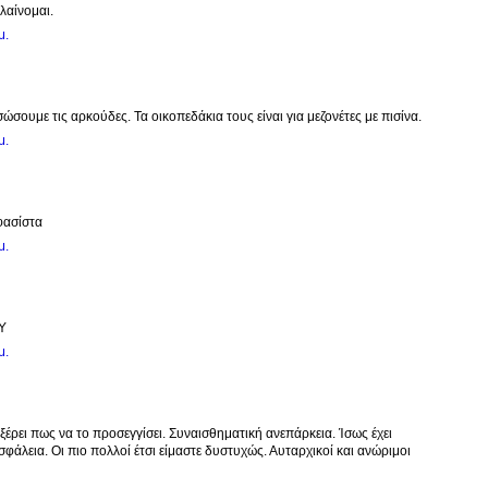
λαίνομαι.
μ.
σώσουμε τις αρκούδες. Τα οικοπεδάκια τους είναι για μεζονέτες με πισίνα.
μ.
φασίστα
μ.
Υ
μ.
 ξέρει πως να το προσεγγίσει. Συναισθηματική ανεπάρκεια. Ίσως έχει
φάλεια. Οι πιο πολλοί έτσι είμαστε δυστυχώς. Αυταρχικοί και ανώριμοι