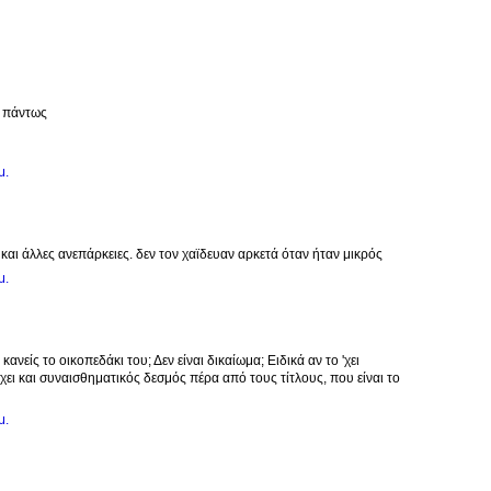
ω πάντως
μ.
και άλλες ανεπάρκειες. δεν τον χαϊδευαν αρκετά όταν ήταν μικρός
μ.
κανείς το οικοπεδάκι του; Δεν είναι δικαίωμα; Ειδικά αν το 'χει
χει και συναισθηματικός δεσμός πέρα από τους τίτλους, που είναι το
μ.