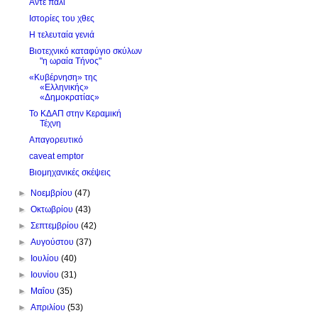
Άντε πάλι
Ιστορίες του χθες
Η τελευταία γενιά
Βιοτεχνικό καταφύγιο σκύλων
"η ωραία Τήνος"
«Κυβέρνηση» της
«Ελληνικής»
«Δημοκρατίας»
Το ΚΔΑΠ στην Κεραμική
Τέχνη
Απαγορευτικό
caveat emptor
Βιομηχανικές σκέψεις
►
Νοεμβρίου
(47)
►
Οκτωβρίου
(43)
►
Σεπτεμβρίου
(42)
►
Αυγούστου
(37)
►
Ιουλίου
(40)
►
Ιουνίου
(31)
►
Μαΐου
(35)
►
Απριλίου
(53)