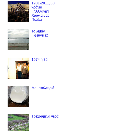
1981-2011, 30
χρόνια
..."Αλλαγή"!
Χρόνια μας
Πολλά
Το λιμάνι
...φεύγει (;)
1974 ή 75
Μουσταλευριά
Τρεχούμενα νερά