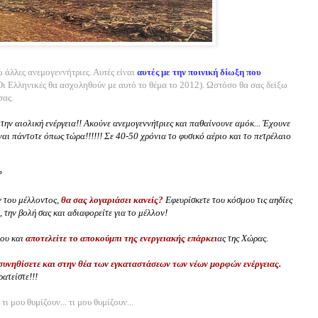
 άλλες ανεμογεννήτριες. Αυτές είναι
αυτές με την ποινική δίωξη που
(Οι Ελληνικές θα ασχοληθούν με αυτό το θέμα το 2012). Ωστόσο θα σας δείξω
σας.
την αιολική ενέργεια!!
Ακούνε ανεμογεννήτριες και παθαίνουνε αμόκ... Έχουνε
αι πάντοτε όπως τώρα!!!!!! Σε 40-50 χρόνια το φυσικό αέριο και το πετρέλαιο
?
ν του μέλλοντος,
θα σας λογαριάσει κανείς?
Εφευρίσκετε του κόσμου τις αηδίες
, την βολή σας και αδιαφορείτε για το μέλλον!
ιου και
αποτελείτε το αποκούμπι της ενεργειακής επάρκει
ας της Χώρας.
συνηθίσετε και στην θέα των εγκαταστάσεων των νέων μορφών ενέργειας.
ατείστε!!!
τι μου θυμίζουν... τι μου θυμίζουν...