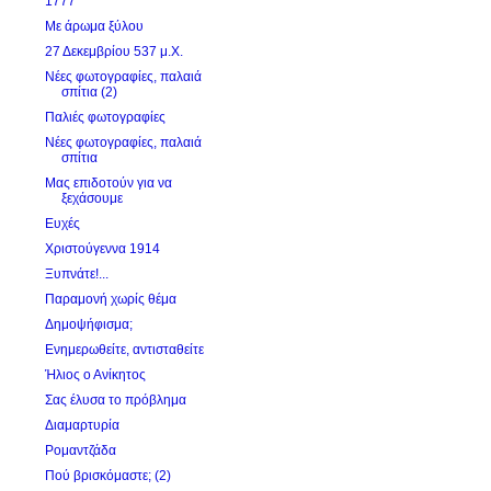
1777
Με άρωμα ξύλου
27 Δεκεμβρίου 537 μ.Χ.
Νέες φωτογραφίες, παλαιά
σπίτια (2)
Παλιές φωτογραφίες
Νέες φωτογραφίες, παλαιά
σπίτια
Μας επιδοτούν για να
ξεχάσουμε
Ευχές
Χριστούγεννα 1914
Ξυπνάτε!...
Παραμονή χωρίς θέμα
Δημοψήφισμα;
Ενημερωθείτε, αντισταθείτε
Ήλιος ο Ανίκητος
Σας έλυσα το πρόβλημα
Διαμαρτυρία
Ρομαντζάδα
Πού βρισκόμαστε; (2)