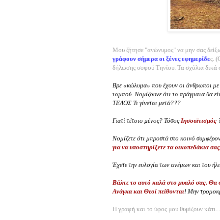
Μου ζήτησε "ανώνυμος" να μην σας δείξω
γράφουν σήμερα οι ξένες εφημερίδε
ς. 
δήλωσης σοφού Τηνίου. Τα σχόλια δικά 
Βρε «κώλυμα» που έχουν οι άνθρωποι με 
ταμπού. Νομίζουνε ότι τα πράγματα θα είν
ΤΕΛΟΣ Τι γίνεται μετά???
Γιατί τέτοιο μένος? Τόσος
Ιησουϊτισμός
Νομίζετε ότι μπροστά στο κοινό συμφέρο
για να υποστηρίξετε τα οικοπεδάκια σας
Έχετε την ευλογία των ανέμων και του ήλ
Βάλτε το αυτό καλά στο μυαλό σας. Θα 
Ανάγκα και Θεοί πείθονται
! Μην τρομοκρ
Η γραφή
και το ύφος μου θυμίζουν κάτι... 