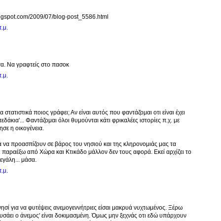
logspot.com/2009/07/blog-post_5586.html
.μ.
σα. Να γραφτείς στο πασοκ
.μ.
στατιστικά ποιος γράφει; Αν είναι αυτός που φαντάζομαι οτι είναι έχει
εδάκια'... Φαντάζομαι όλοι θυμούνται κάτι φρικαλέες ιστορίες π.χ. με
σε η οικογένεια.
ά να προασπίζουν σε βάρος του νησιού και της κληρονομιάς μας τα
ναι παραέξω από Χώρα και Κτικάδο μάλλον δεν τους αφορά. Εκεί αρχίζει το
εγάλη... μάσα.
.μ.
νησί για να φυτέψεις ανεμογεννήτριες είσαι μακρυά νυχτωμένος. Ξέρω
υσάει ο άνεμος' είναι δοκιμασμένη. Όμως μην ξεχνάς οτι εδώ υπάρχουν