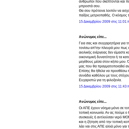
άνθρωποι που σκέπτονται και π
μπροστά σου.
Θα σου πρότεινα λοιπόν να ασχο
παίξεις μετριοπαθής. Ο κόσμος τ
15 Δεκεμβρίου 2009 στις 11:01 π
Ανώνυμος είπε...
Γεια σας και συγχαρητήρια για 
τονίσω απ'την πλευρά μου πως 
αιολικής ενέργειας δεν είμαστε 
οικονομική δυνατότητα ή τα κατ
μεγέθους μέσα στον κήπο μου. 
μας που θα πραγματοποιηθεί αν
Επίσης θα ήθελα να προσθέσω π
συνάδει καθόλου με τους στόχου
Ευχαριστώ για τη φιλοξενία.
15 Δεκεμβρίου 2009 στις 11:43 π
Ανώνυμος είπε...
Οι ΑΠΕ έχουν νόημα μόνο σε τοπι
τοπική κοινωνία. Αν ας πούμε 
συσκευές ή αντλούσαν νερό ΜΟΝ
και η ζήτηση από την τοπική κο
λέει ναι στις ΑΠΕ αλλά μόνο γαι