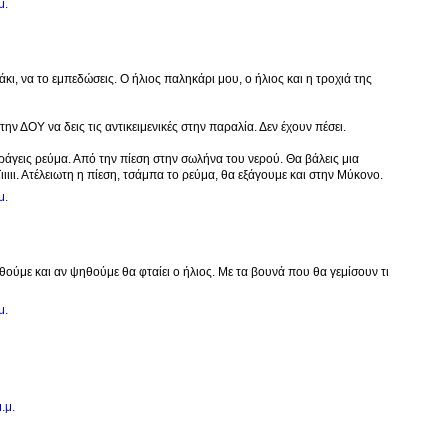
μ.
άκι, να το εμπεδώσεις. Ο ήλιος παληκάρι μου, ο ήλιος και η τροχιά της
την ΔΟΥ να δεις τις αντικειμενικές στην παραλία. Δεν έχουν πέσει.
άγεις ρεύμα. Από την πίεση στην σωλήνα του νερού. Θα βάλεις μια
ιιιιι. Ατέλειωτη η πίεση, τσάμπα το ρεύμα, θα εξάγουμε και στην Μύκονο.
μ.
ούμε και αν ψηθούμε θα φταίει ο ήλιος. Με τα βουνά που θα γεμίσουν τι
μ.
.μ.