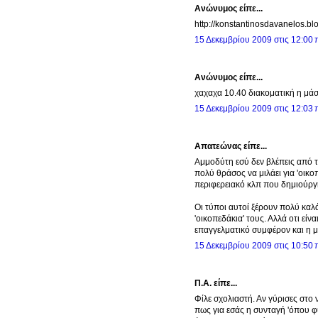
Ανώνυμος είπε...
http://konstantinosdavanelos.b
15 Δεκεμβρίου 2009 στις 12:00 π
Ανώνυμος είπε...
χαχαχα 10.40 διακοματική η μά
15 Δεκεμβρίου 2009 στις 12:03 π
Απατεώνας είπε...
Αμμοδύτη εσύ δεν βλέπεις από τα 
πολύ θράσος να μιλάει για 'οικοπ
περιφερειακό κλπ που δημιούργη
Οι τύποι αυτοί ξέρουν πολύ καλ
'οικοπεδάκια' τους. Αλλά οτι εί
επαγγελματικό συμφέρον και η μ
15 Δεκεμβρίου 2009 στις 10:50 π
Π.Α. είπε...
Φίλε σχολιαστή. Αν γύρισες στο 
πως για εσάς η συνταγή 'όπου φ