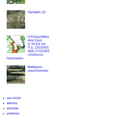
Ομορφιές (2)
Η Κολυμπήθρα
είναι Ζώνη
(2.3α.6)3 στο
Π.Δ. 13/2/2003,
ΦΕΚ 27/2/2003:
«Απόλυτος
Προστασία»
Μαθήματα
μικροπολιτικής
san nicolo
alkimos
αλλενακι
antinews