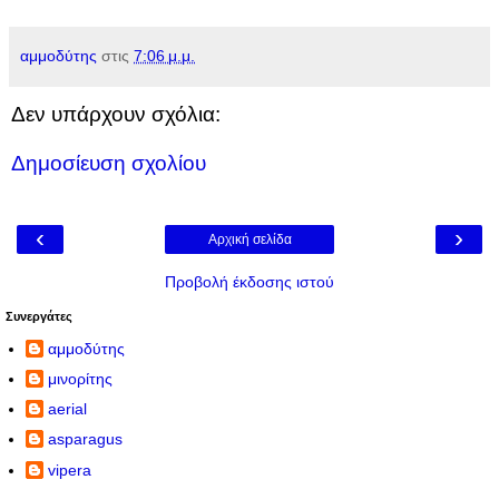
αμμοδύτης
στις
7:06 μ.μ.
Δεν υπάρχουν σχόλια:
Δημοσίευση σχολίου
‹
›
Αρχική σελίδα
Προβολή έκδοσης ιστού
Συνεργάτες
αμμοδύτης
μινορίτης
aerial
asparagus
vipera