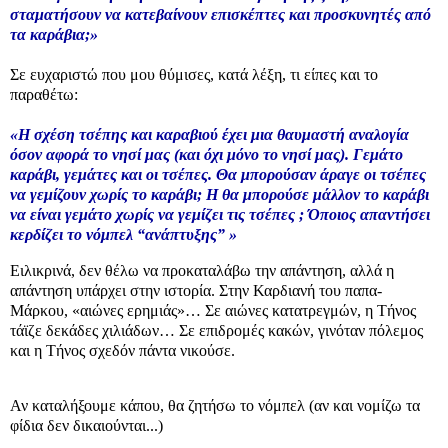
σταματήσουν να κατεβαίνουν επισκέπτες και προσκυνητές από
τα καράβια;»
Σε ευχαριστώ που μου θύμισες, κατά λέξη, τι είπες και το
παραθέτω:
«Η σχέση τσέπης και καραβιού έχει μια θαυμαστή αναλογία
όσον αφορά το νησί μας (και όχι μόνο το νησί μας). Γεμάτο
καράβι, γεμάτες και οι τσέπες. Θα μπορούσαν άραγε οι τσέπες
να γεμίζουν χωρίς το καράβι; Η θα μπορούσε μάλλον το καράβι
να είναι γεμάτο χωρίς να γεμίζει τις τσέπες ; Όποιος απαντήσει
κερδίζει το νόμπελ “ανάπτυξης” »
Ειλικρινά, δεν θέλω να προκαταλάβω την απάντηση, αλλά η
απάντηση υπάρχει στην ιστορία. Στην Καρδιανή του παπα-
Μάρκου, «αιώνες ερημιάς»… Σε αιώνες κατατρεγμών, η Τήνος
τάϊζε δεκάδες χιλιάδων… Σε επιδρομές κακών, γινόταν πόλεμος
και η Τήνος σχεδόν πάντα νικούσε.
Αν καταλήξουμε κάπου, θα ζητήσω το νόμπελ (αν και νομίζω τα
φίδια δεν δικαιούνται...)